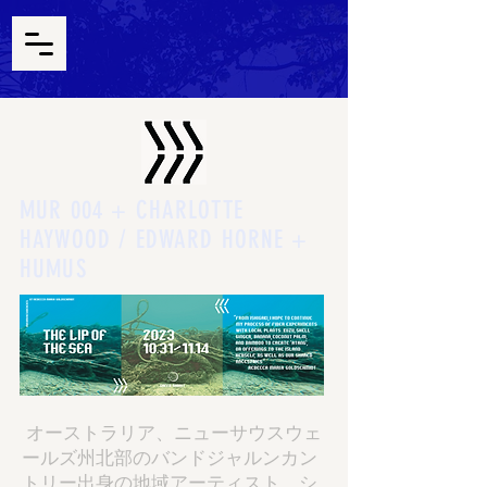
MUR 004 + CHARLOTTE
HAYWOOD / EDWARD HORNE +
HUMUS
オーストラリア、ニューサウスウェ
ールズ州北部のバンドジャルンカン
トリー出身の地域アーティスト、シ