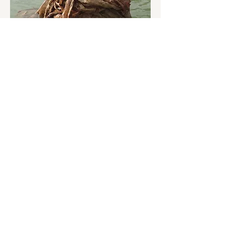
Charlotte Haywoodは、ダイナミックで多面
的なアーティストであり、コミュニティと情
熱的に関わり、さまざまな分野を探求してい
ます。学際的なアーティスト、コラボレータ
ー、デザイナー、ファシリテーター、挑発者
として、シャーロットの作品は、表現形式と
しての生態系、文化植物学、物質性、色彩心
理、言語、音楽への深い関心によって推進さ
れています。
オーストラリア、ニューサウスウェールズ州
北部、Bundjalung Country >
https://www.charlottehaywood.com.au
Edward Horneは、教育者、ファシリテータ
ー、挑発者、商業美術の製作者、インパクト
のある公共作品や共同作品の製作者など、さ
まざまな役割に秀でた多才なアーティストで
す。アートや社会との関わりを通して、積極