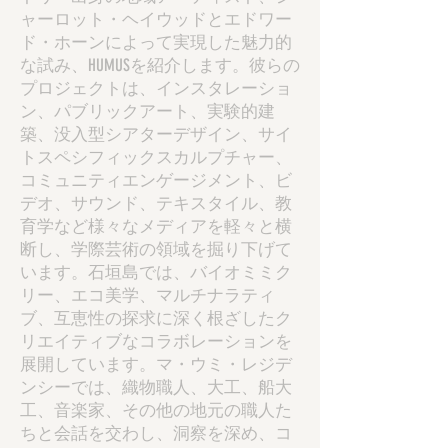
ャーロット・ヘイウッドとエドワー
ド・ホーンによって実現した魅力的
な試み、HUMUSを紹介します。彼らの
プロジェクトは、インスタレーショ
ン、パブリックアート、実験的建
築、没入型シアターデザイン、サイ
トスペシフィックスカルプチャー、
コミュニティエンゲージメント、ビ
デオ、サウンド、テキスタイル、教
育学など様々なメディアを軽々と横
断し、学際芸術の領域を掘り下げて
います。石垣島では、バイオミミク
リー、エコ美学、マルチナラティ
ブ、互恵性の探求に深く根ざしたク
リエイティブなコラボレーションを
展開しています。マ・ウミ・レジデ
ンシーでは、織物職人、大工、船大
工、音楽家、その他の地元の職人た
ちと会話を交わし、洞察を深め、コ