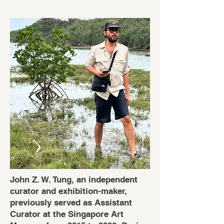
ロバート・ザオ・レンホイ＞シンガポール＞
https://www.criticalzoologists.org/
John Z. W. Tung, an independent
curator and exhibition-maker,
previously served as Assistant
Curator at the Singapore Art