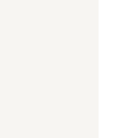
は、一本のマングローブの木を研究/
記録するプロジェクトです。このプ
ロジェクトは、自然を取り戻した生
態系の巨視的な観察・研究から、一
本の標本がそれに依存する生物のネ
ットワーク的な関係において重要な
機能を果たすという微視的な分析へ
と転換している。
このプロジェクトの目的は、そのタ
イトルにあるように「網羅的」であ
る。しかし、このプロジェクトは、
特定の木材資源を完全に利用するこ
とで得られる経済的価値を確認する
のではなく、非侵襲的な手段でその
生態学的価値を完全に明らかにする
ことに関心があります。この点で、
「木の一生」を総合的に評価しよう
とするこのプロジェクトは、細々と