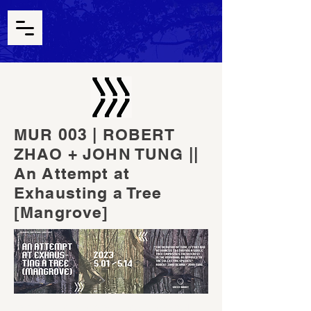
MUR 003 | ROBERT
ZHAO + JOHN TUNG ||
An Attempt at
Exhausting a Tree
[Mangrove]
An Attempt at Exhausting a Tree [Mangrove]