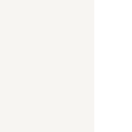
Tungは、豊富な専門知識と多様な経験を生
かしています。クリエイティブな領域と管理
的な領域の両方をシームレスにこなし、キュ
レーター、編集、教育的な追求に没頭してき
ました。世界各地のアーティストとコラボレ
ーションし、芸術や文化的実践の変革力を通
じて、グローバルな課題に取り組むための交
渉、調停、深遠なアプローチを巧みに提供し
ている。
フロム・ザ・ウッズLLP｜シンガポール｜
https://www.johntung.com/
Robert Zhao Renhuiは、シンガポール出身の
アーティストで、その多面的かつ学際的なア
プローチで国際的に高く評価されています。
彼の芸術活動は、人間が動物を観察し認識す
る多様な方法を掘り下げ、人間の動物学的視
線の複雑なダイナミクスを探求しています。
この視線の歴史的、進化的側面に強い関心を
持ち、社会の進歩やメディアの影響と絡めて
いる。さらに、彼の作品は、現代のアーカイ
ブにおける様々な知識生産の様式を探求し、
新しい物語と視点を解き明かします