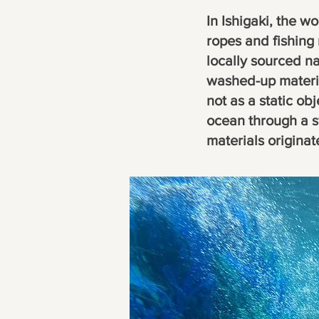
In Ishigaki, the 
ropes and fishing
locally sourced n
washed-up materia
not as a static ob
ocean through a s
materials originat