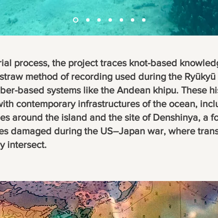
rial process, the project traces knot-based knowle
straw method of recording used during the Ryūkyū 
 fiber-based systems like the Andean khipu. These hi
with contemporary infrastructures of the ocean, inc
s around the island and the site of Denshinya, a fo
es damaged during the US–Japan war, where transm
 intersect.