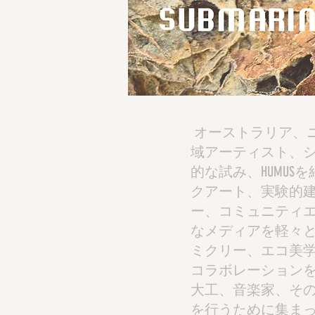
オーストラリア、
域アーティスト、
的な試み、HUMU
クアート、実験的
ー、コミュニティ
なメディアを軽々
ミクリー、エコ美
コラボレーション
大工、音楽家、そ
を行うために集ま