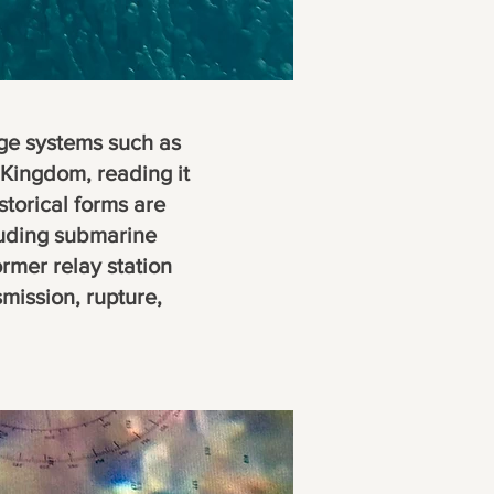
dge systems such as
Kingdom, reading it
storical forms are
luding submarine
rmer relay station
ission, rupture,