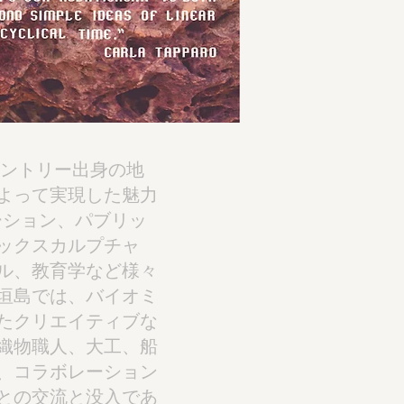
ントリー出身の地
よって実現した魅力
ーション、パブリッ
ックスカルプチャ
ル、教育学など様々
垣島では、バイオミ
たクリエイティブな
織物職人、大工、船
、コラボレーション
との交流と没入であ