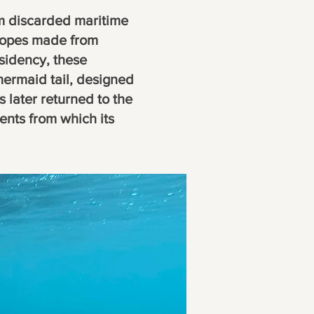
om discarded maritime
 ropes made from
esidency, these
ermaid tail, designed
s later returned to the
ents from which its