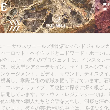
ニューサウスウェールズ州北部のバンドジャルンカ
シャーロット・ヘイウッドとエドワード・ホーンに
Sを紹介します。彼らのプロジェクトは、インスタレ
建築、没入型シアターデザイン、サイトスペシフィ
エンゲージメント、ビデオ、サウンド、テキスタイ
と横断し、学際芸術の領域を掘り下げています。石
学、マルチナラティブ、互恵性の探求に深く根ざし
を展開しています。マ・ウミ・レジデンシーでは、
の他の地元の職人たちと会話を交わし、洞察を深め
っています。彼らの芸術活動の中心は、多様な文化