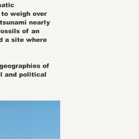
matic
 to weigh over
 tsunami nearly
ossils of an
 a site where
 geographies of
 and political