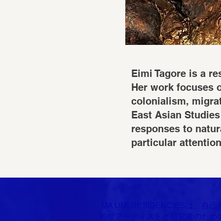
Eimi Tagore is a r
Her work focuses o
colonialism, migra
East Asian Studies 
responses to natur
particular attenti
​ MA UMI RESIDENCIE
的なアーティストと研究者のため