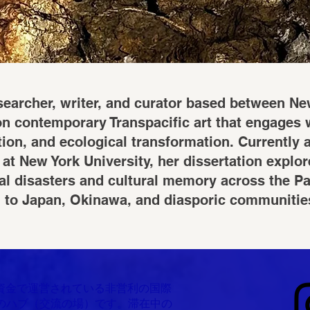
esearcher, writer, and curator based between Ne
n contemporary Transpacific art that engages w
tion, and ecological transformation. Currently 
at New York University, her dissertation explore
al disasters and cultural memory across the Pac
on to Japan, Okinawa, and diasporic communitie
Sは、自己資金で運営されている非営利の国際
のハブ（交流の場）です。滞在中の