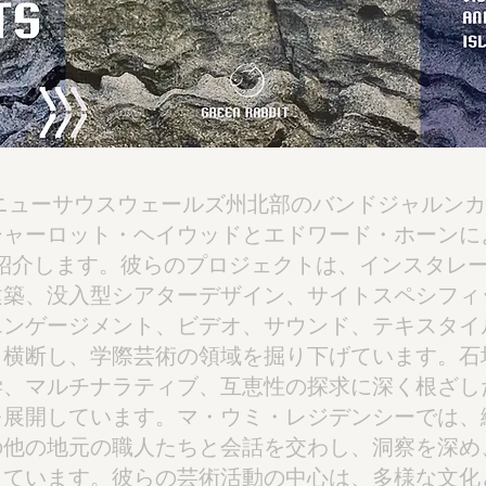
ニューサウスウェールズ州北部のバンドジャルンカ
シャーロット・ヘイウッドとエドワード・ホーンに
Sを紹介します。彼らのプロジェクトは、インスタレ
建築、没入型シアターデザイン、サイトスペシフィ
エンゲージメント、ビデオ、サウンド、テキスタイ
と横断し、学際芸術の領域を掘り下げています。石
学、マルチナラティブ、互恵性の探求に深く根ざし
を展開しています。マ・ウミ・レジデンシーでは、
の他の地元の職人たちと会話を交わし、洞察を深め
っています。彼らの芸術活動の中心は、多様な文化