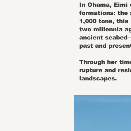
In Ohama, Eimi 
formations: the
1,000 tons, this
two millennia ag
ancient seabed—
past and present
Through her time
rupture and resi
landscapes.