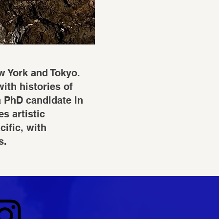
w York and Tokyo.
ith histories of
a PhD candidate in
s artistic
ific, with
s.