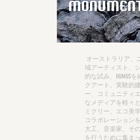
オーストラリア、
域アーティスト、
的な試み、HUMU
クアート、実験的
ー、コミュニティ
なメディアを軽々
ミクリー、エコ美
コラボレーション
大工、音楽家、そ
を行うために集ま