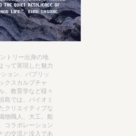
ントリー出身の地
よって実現した魅力
ーション、パブリッ
ックスカルプチャ
ル、教育学など様々
垣島では、バイオミ
たクリエイティブな
織物職人、大工、船
、コラボレーション
との交流と没入であ